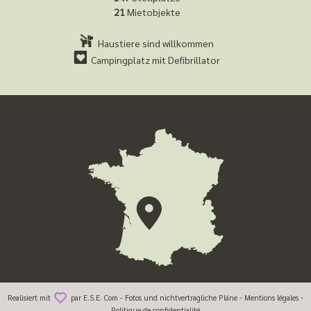
21
Mietobjekte
Haustiere sind willkommen
Campingplatz mit Defibrillator
Realisiert mit
par
E.S.E. Com
- Fotos und nichtvertragliche Pläne -
Mentions légales
-
ICH BUCHE MEINEN AUFENTHALT
Politique de confidentialité