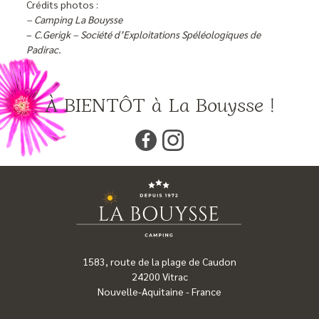
Crédits photos :
– Camping La Bouysse
–
C.Gerigk – Société d’Exploitations Spéléologiques de
Padirac.
À BIENTÔT à La Bouysse !
1583, route de la plage de Caudon
24200
Vitrac
Nouvelle-Aquitaine
-
France