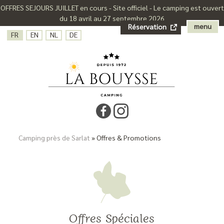
OFFRES SEJOURS JUILLET en cours - Site officiel - Le camping est ouvert
du 18 avril au 27 septembre 2026
menu
Réservation
FR
EN
NL
DE
Camping près de Sarlat
»
Offres & Promotions
Offres Spéciales